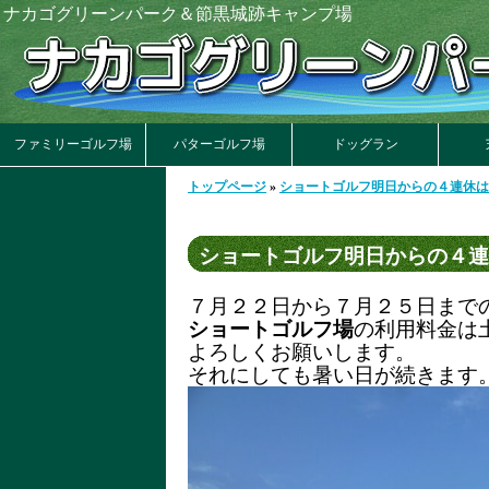
ナカゴグリーンパーク＆節黒城跡キャンプ場
ファミリーゴルフ場
パターゴルフ場
ドッグラン
トップページ
»
ショートゴルフ明日からの４連休は
ショートゴルフ明日からの４連
７月２２日から７月２５日まで
ショートゴルフ場
の利用料金は
よろしくお願いします。
それにしても暑い日が続きます