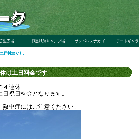
芝生広場
節黒城跡キャンプ場
サンパレスナカゴ
アートギャラ
土日料金です。
休は土日料金です。
の４連休
土日祝日料金となります。
。熱中症にはご注意ください。