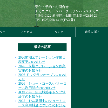
受付・予約・お問合せ
ナカゴグリーンパーク（サンパレスナカゴ）
〒948-0122 新潟県十日町市上野甲2924-28
TEL (025)768-4419(FAX兼)
リー
アクセス
リンク
管理人日記
最近の記事
2026前期エアレーション作業日
程変更のお知らせ
2026 前期エアレーション作業
実施のお知らせ
2026 ドッグランオープンのお知
らせ
2026 ショートコース/パターコ
ース利用開始のお知らせ
令和７年 節黒城跡キャンプ場
終了のお知らせ
2025 お盆期間中のショートコ
ース利用料金についてのお知ら