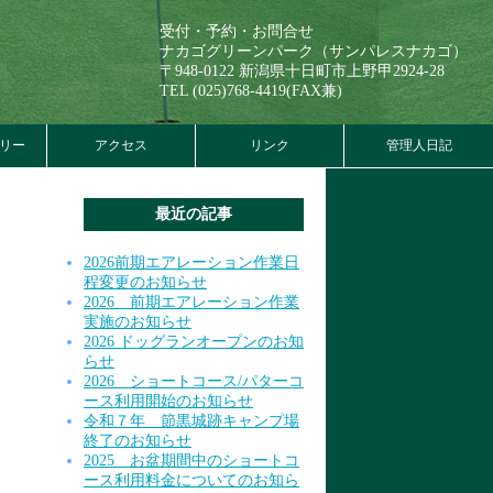
受付・予約・お問合せ
ナカゴグリーンパーク（サンパレスナカゴ）
〒948-0122 新潟県十日町市上野甲2924-28
TEL (025)768-4419(FAX兼)
リー
アクセス
リンク
管理人日記
最近の記事
2026前期エアレーション作業日
程変更のお知らせ
2026 前期エアレーション作業
実施のお知らせ
2026 ドッグランオープンのお知
らせ
2026 ショートコース/パターコ
ース利用開始のお知らせ
令和７年 節黒城跡キャンプ場
終了のお知らせ
2025 お盆期間中のショートコ
ース利用料金についてのお知ら