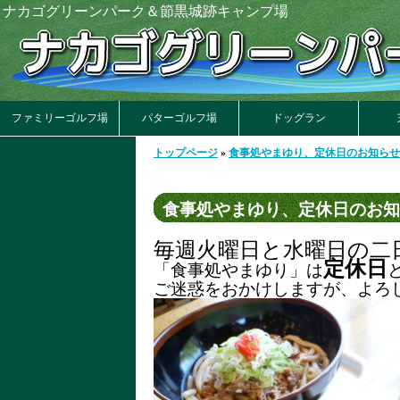
ナカゴグリーンパーク＆節黒城跡キャンプ場
ファミリーゴルフ場
パターゴルフ場
ドッグラン
トップページ
»
食事処やまゆり、定休日のお知らせ
食事処やまゆり、定休日のお知
毎週火曜日と水曜日の二
定休日
「食事処やまゆり」は
ご迷惑をおかけしますが、よろ