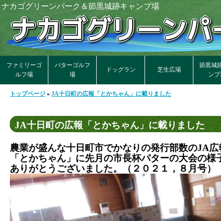
ナカゴグリーンパーク＆節黒城跡キャンプ場
ファミリーゴ
パターゴルフ
節黒城
ドッグラン
芝生広場
ルフ場
場
ンプ
トップページ
»
JA十日町の広報「とかちゃん」に載りました
JA十日町の広報「とかちゃん」に載りました
農業が盛んな十日町市でかなりの発行部数のJA広
「とかちゃん」に先月の市長杯パターの大会の様
ありがとうございました。（２０２１，８月号）