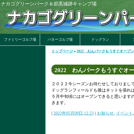
ナカゴグリーンパーク＆節黒城跡キャンプ場
ファミリーゴルフ場
パターゴルフ場
ドッグラン
トップページ
»
2022 わんパークもうすぐオープ
2022 わんパークもうすぐオ
２０２２今シーズンお待たせしておりまし
ドッグランフィールドも後はネットを張れば
５月中旬頃にはオープンできると思いますの
きます。
|
2022年05月09日 12:23
|
お知らせ
,
イベント