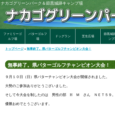
ナカゴグリーンパーク＆節黒城跡キャンプ場
ファミリーゴ
パターゴルフ
節黒城
ドッグラン
芝生広場
ルフ場
場
ンプ
トップページ
»
無事終了。県パターゴルフチャンピオン大会！
無事終了。県パターゴルフチャンピオン大会！
９月１０日（日）県パターチャンピオン大会が開催されました。
大勢のご参加ありがとうございました。
そして今大会を制したのは 男性の部 H Ｍ さん ＮＥＴ５９。
優勝おめでとうございます。