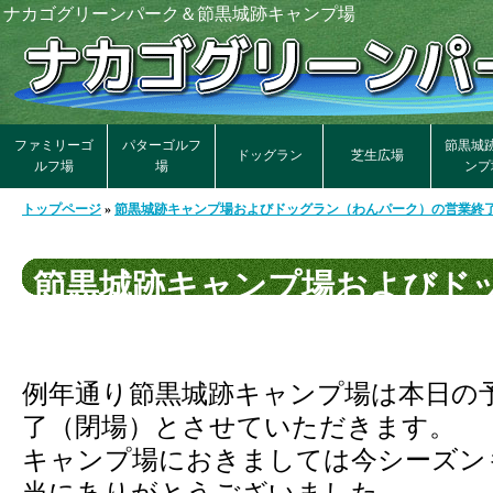
ナカゴグリーンパーク＆節黒城跡キャンプ場
ファミリーゴ
パターゴルフ
節黒城
ドッグラン
芝生広場
ルフ場
場
ンプ
トップページ
»
節黒城跡キャンプ場およびドッグラン（わんパーク）の営業終
節黒城跡キャンプ場およびド
ク）の営業終了予定日につい
例年通り節黒城跡キャンプ場は本日の
了（閉場）とさせていただきます。
キャンプ場におきましては今シーズン
当にありがとうございました。